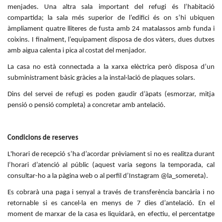
menjades. Una altra sala important del refugi és l’habitació
compartida; la sala més superior de l’edifici és on s’hi ubiquen
àmpliament quatre lliteres de fusta amb 24 matalassos amb funda i
coixins. I finalment, l’equipament disposa de dos vàters, dues dutxes
amb aigua calenta i pica al costat del menjador.
La casa no està connectada a la xarxa elèctrica però disposa d’un
subministrament bàsic gràcies a la instal·lació de plaques solars.
Dins del servei de refugi es poden gaudir d’àpats (esmorzar, mitja
pensió o pensió completa) a concretar amb antelació.
Condicions de reserves
L'horari de recepció s’ha d’acordar prèviament si no es realitza durant
l’horari d’atenció al públic (aquest varia segons la temporada, cal
consultar-ho a la pàgina web o al perfil d’Instagram @la_somereta).
Es cobrarà una paga i senyal a través de transferència bancària i no
retornable si es cancel·la en menys de 7 dies d’antelació. En el
moment de marxar de la casa es liquidarà, en efectiu, el percentatge