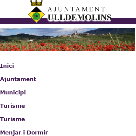
Vés al
contingut
ulldemolins.cat
Inici
Ajuntament
Municipi
Turisme
Turisme
Menjar i Dormir