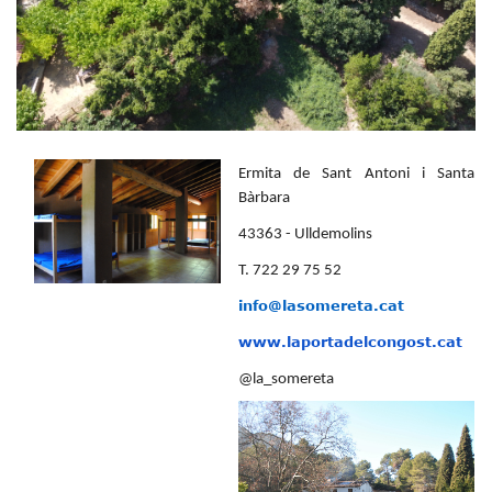
Ermita de Sant Antoni i Santa
Bàrbara
43363 - Ulldemolins
T. 722 29 75 52
info@lasomereta.cat
www.laportadelcongost.cat
@la_somereta