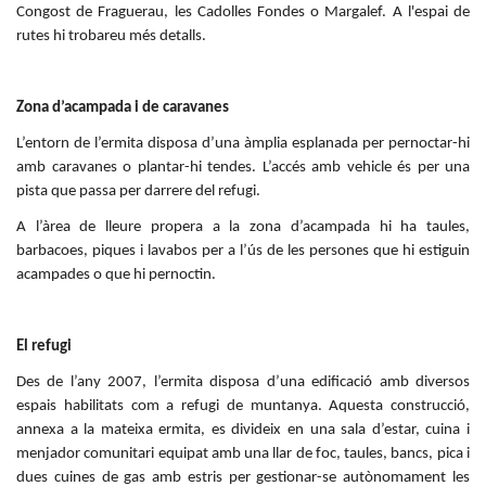
Congost de Fraguerau, les Cadolles Fondes o Margalef. A l'espai de
rutes hi trobareu més detalls.
Zona d’acampada i de caravanes
L’entorn de l’ermita disposa d’una àmplia esplanada per pernoctar-hi
amb caravanes o plantar-hi tendes. L’accés amb vehicle és per una
pista que passa per darrere del refugi.
A l’àrea de lleure propera a la zona d’acampada hi ha taules,
barbacoes, piques i lavabos per a l’ús de les persones que hi estiguin
acampades o que hi pernoctin.
El refugi
Des de l’any 2007, l’ermita disposa d’una edificació amb diversos
espais habilitats com a refugi de muntanya. Aquesta construcció,
annexa a la mateixa ermita, es divideix en una sala d’estar, cuina i
menjador comunitari equipat amb una llar de foc, taules, bancs, pica i
dues cuines de gas amb estris per gestionar-se autònomament les