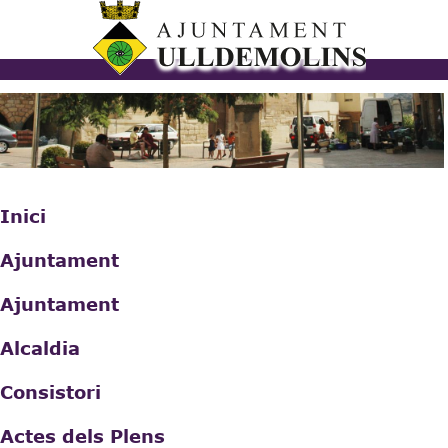
Vés al
contingut
ulldemolins.cat
Inici
Ajuntament
Ajuntament
Alcaldia
Consistori
Actes dels Plens