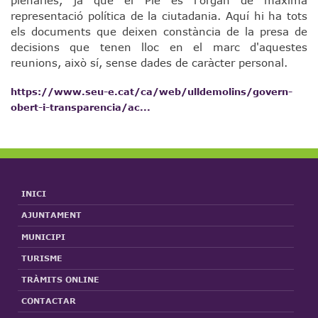
plenàries, ja que el Ple és l'òrgan de màxima
representació política de la ciutadania. Aquí hi ha tots
els documents que deixen constància de la presa de
decisions que tenen lloc en el marc d'aquestes
reunions, això sí, sense dades de caràcter personal.
https://www.seu-e.cat/ca/web/ulldemolins/govern-
obert-i-transparencia/ac...
INICI
AJUNTAMENT
MUNICIPI
TURISME
TRÀMITS ONLINE
CONTACTAR